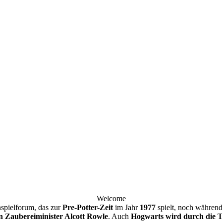
Welcome
nspielforum, das zur
Pre-Potter-Zeit
im Jahr
1977
spielt, noch währen
n Zaubereiminister Alcott Rowle
. Auch
Hogwarts wird durch die To