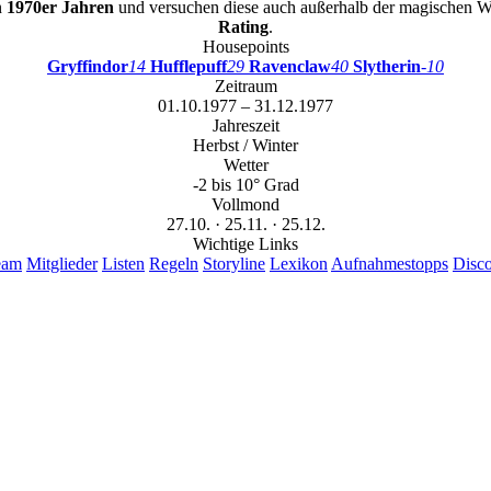
n
1970er Jahren
und versuchen diese auch außerhalb der magischen Wel
Rating
.
Housepoints
Gryffindor
14
Hufflepuff
29
Ravenclaw
40
Slytherin
-10
Zeitraum
01.10.1977 – 31.12.1977
Jahreszeit
Herbst / Winter
Wetter
-2 bis 10° Grad
Vollmond
27.10. · 25.11. · 25.12.
Wichtige Links
eam
Mitglieder
Listen
Regeln
Storyline
Lexikon
Aufnahmestopps
Disc