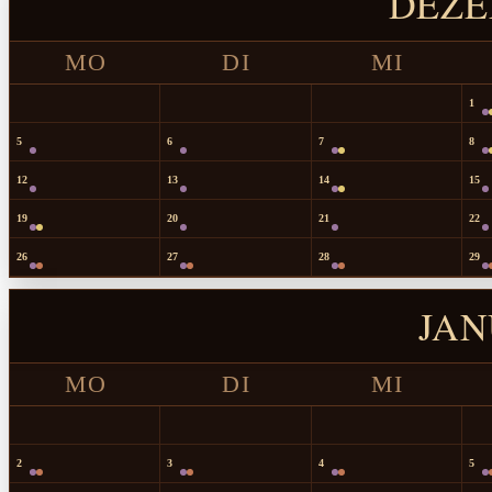
DEZE
MO
DI
MI
1
5
6
7
8
12
13
14
15
19
20
21
22
26
27
28
29
JAN
MO
DI
MI
2
3
4
5