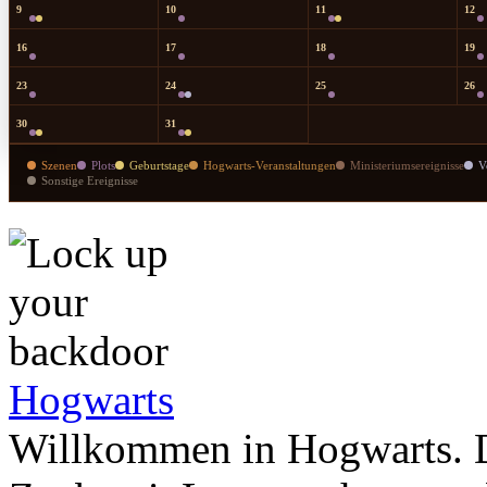
9
10
11
12
16
17
18
19
23
24
25
26
30
31
Szenen
Plots
Geburtstage
Hogwarts-Veranstaltungen
Ministeriumsereignisse
V
Sonstige Ereignisse
Hogwarts
Willkommen in Hogwarts. D