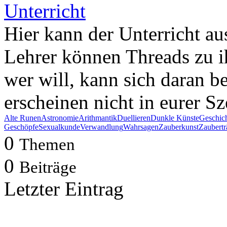
Unterricht
Hier kann der Unterricht au
Lehrer können Threads zu ih
wer will, kann sich daran b
erscheinen nicht in eurer S
Alte Runen
Astronomie
Arithmantik
Duellieren
Dunkle Künste
Geschich
Geschöpfe
Sexualkunde
Verwandlung
Wahrsagen
Zauberkunst
Zaubertr
0
Themen
0
Beiträge
Letzter Eintrag