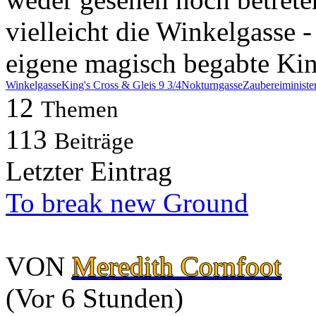
vielleicht die Winkelgasse 
eigene magisch begabte Kin
Winkelgasse
King's Cross & Gleis 9 3/4
Nokturngasse
Zaubereiministe
12
Themen
113
Beiträge
Letzter Eintrag
To break new Ground
VON
Meredith Cornfoot
(
Vor 6 Stunden
)