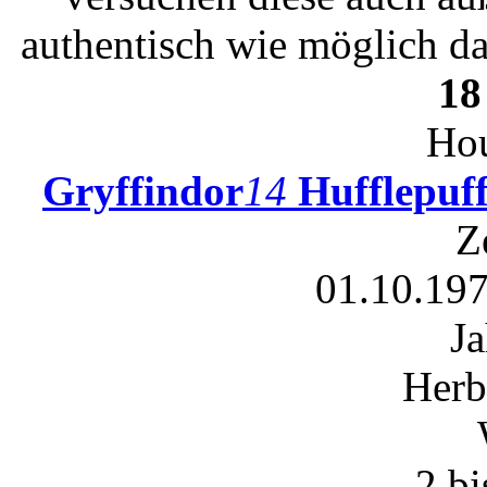
authentisch wie möglich da
18
Hou
Gryffindor
14
Hufflepuf
Z
01.10.197
Ja
Herb
-2 b